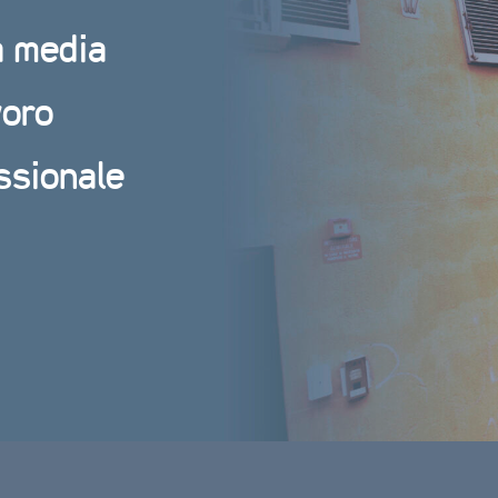
a media
voro
ssionale