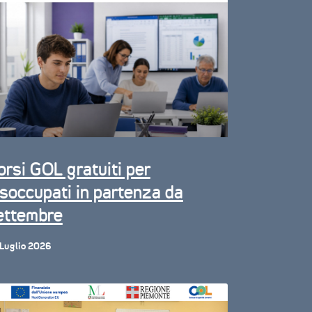
orsi GOL gratuiti per
isoccupati in partenza da
ettembre
Luglio 2026