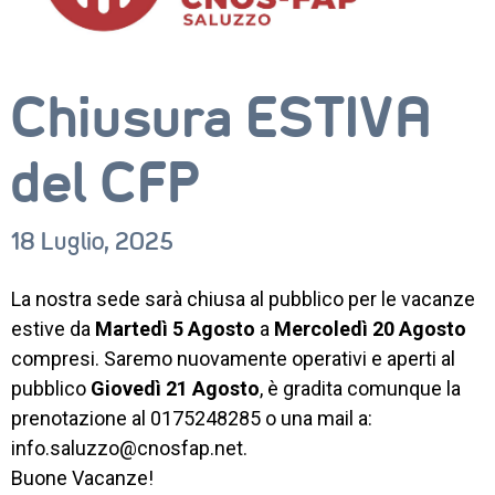
Chiusura ESTIVA
CORSI
del CFP
NEWS
SETTORI 
PROFESSIONALI
18 Luglio, 2025
SERVIZI 
La nostra sede sarà chiusa al pubblico per le vacanze
AL 
LAVORO
estive da
Martedì 5 Agosto
a
Mercoledì 20 Agosto
compresi. Saremo nuovamente operativi e aperti al
IL 
pubblico
Giovedì 21 Agosto
, è gradita comunque la
CENTRO
prenotazione al 0175248285 o una mail a:
PROGETTO 
info.saluzzo@cnosfap.net.
EDUCATIVO
Buone Vacanze!