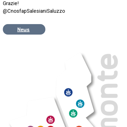
Grazie!
ORIENTAMENTO
@CnosfapSalesianiSaluzzo
QUALITÀ, 
ACCREDITAMENTO, 
PRIVACY
News
EXTRA
CONTATTI